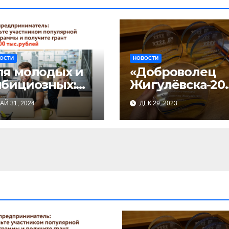
ОСТИ
НОВОСТИ
ля молодых и
«Доброволец
мбициозных:
Жигулёвска-20
артовал прием
3»
АЙ 31, 2024
ДЕК 29, 2023
явок на
астие в
знес-
селераторе
Ты
редпринимате
»