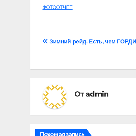
ФОТООТЧЕТ
Навигация
Зимний рейд. Есть, чем ГОР
по
записям
От
admin
Похожая запись