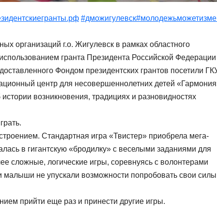
езидентскиегранты.рф
#дможигулевск
#молодежьможетизме
ых организаций г.о. Жигулевск в рамках областного
с использованием гранта Президента Российской Федерации
едоставленного Фондом президентских грантов посетили ГК
ационный центр для несовершеннолетних детей «Гармония
 истории возникновения, традициях и разновидностях
грать.
астроением. Стандартная игра «Твистер» приобрела мега-
алась в гигантскую «бродилку» с веселыми заданиями для
ее сложные, логические игры, соревнуясь с волонтерами
, и малыши не упускали возможности попробовать свои силы
нием прийти еще раз и принести другие игры.