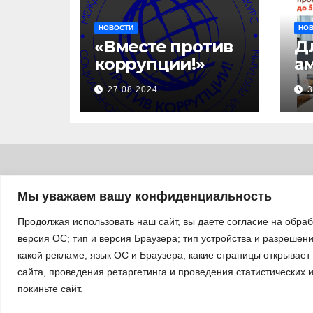
НОВОСТИ
НО
«Вместе против
Д
коррупции!»
а
с
27.08.2024
3
за
уч
б
а
«
п
Мы уважаем вашу конфиденциальность
л
Продолжая использовать наш сайт, вы даете согласие на обра
версия ОС; тип и версия Браузера; тип устройства и разрешение
какой рекламе; язык ОС и Браузера; какие страницы открывает
сайта, проведения ретаргетинга и проведения статистических 
покиньте сайт.
Сайт работает на WordPress
|
Тема: Newsup, автор
Them