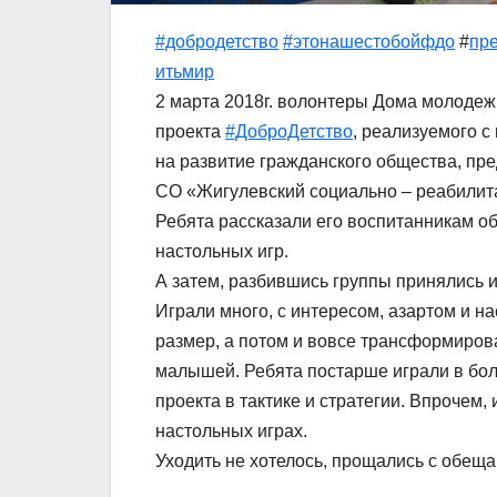
#добродетство
#этонашестобойфдо
#
пр
итьмир
2 марта 2018г. волонтеры Дома молодежн
проекта
#ДоброДетство
, реализуемого 
на развитие гражданского общества, пр
СО «Жигулевский социально – реабилит
Ребята рассказали его воспитанникам об
настольных игр.
А затем, разбившись группы принялись и
Играли много, с интересом, азартом и н
размер, а потом и вовсе трансформиров
малышей. Ребята постарше играли в бол
проекта в тактике и стратегии. Впрочем
настольных играх.
Уходить не хотелось, прощались с обеща