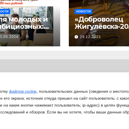
ВОСТИ
НОВОСТИ
ля молодых и
«Доброволец
мбициозных:
Жигулёвска-20
тартовал прием
»
1.05.2024
29.12.2023
явок на
астие в
изнес-
кселераторе
Ты
редпринимате
ь»
ботку
файлов cookie
, пользовательских данных (сведения о местопо
 его экрана; источник откуда пришел на сайт пользователь; с како
 и на какие кнопки нажимает пользователь; ip-адрес) в целях функ
исследований и обзоров. Если вы не хотите, чтобы ваши данные об
Работа ДМ
eansar