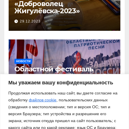
«Доброволец
Жигулёвска-2023»
29.12.2023
НОВОСТИ
Областной фестиваль
патриотической песни «За
нами – Россия!»
Мы уважаем вашу конфиденциальность
03.11.2023
Продолжая использовать наш сайт, вы даете согласие на
обработку
файлов cookie
, пользовательских данных
(сведения о местоположении; тип и версия ОС; тип и
версия Браузера; тип устройства и разрешение его
экрана; источник откуда пришел на сайт пользователь; с
какого сайта или по какой рекламе; язык ОС и Браузера;