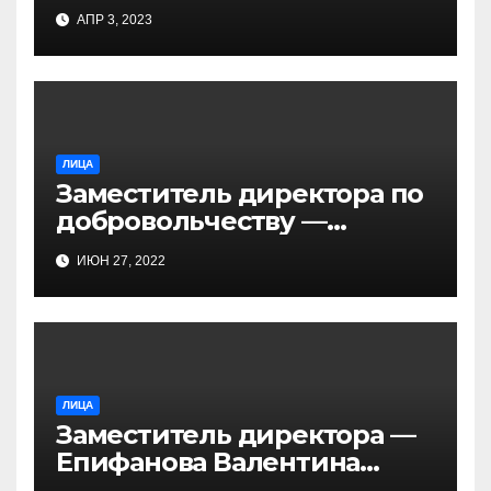
несовершеннолетних —
АПР 3, 2023
Шевелева Наталья
Андреевна
ЛИЦА
Заместитель директора по
добровольчеству —
Адгамова Ксения
ИЮН 27, 2022
Александровна
ЛИЦА
Заместитель директора —
Епифанова Валентина
Владимировна