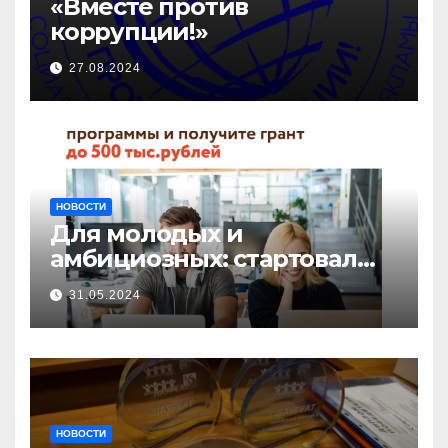
«Вместе против
коррупции!»
27.08.2024
НОВОСТИ
Для молодых и
амбициозных: стартовал
прием заявок на участие в
31.05.2024
бизнес-акселераторе «Ты
предприниматель»
НОВОСТИ