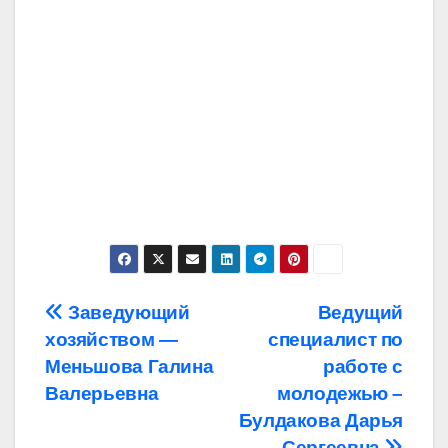
Навигация
Заведующий
Ведущий
хозяйством —
специалист по
по
Меньшова Галина
работе с
записям
Валерьевна
молодежью –
Булдакова Дарья
Сергеевна