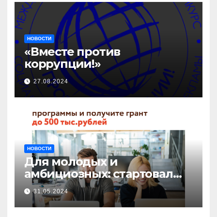
НОВОСТИ
«Вместе против
коррупции!»
27.08.2024
НОВОСТИ
Для молодых и
амбициозных: стартовал
прием заявок на участие в
31.05.2024
бизнес-акселераторе «Ты
предприниматель»