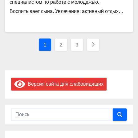
специалистом по работе с молодежью.
Воспитывает сына. Увлечения: активный отдых…
Пагинация
1
2
3
записей
Версия сайта для слабовидящих