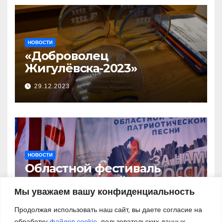
НОВОСТИ
«Доброволец
Жигулёвска-2023»
29.12.2023
НОВОСТИ
Областной фестиваль
патриотической песни «За
нами – Россия!»
Мы уважаем вашу конфиденциальность
03.11.2023
Продолжая использовать наш сайт, вы даете согласие на
обработку
файлов cookie
, пользовательских данных